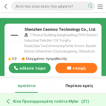
Shenzhen Casmoo Technology Co., Ltd.
7 Floor,A Building,GangHuaXing Fifth District
Industrial Park,No.118 YongFu
Road,QiaoTouCommunity,FuHai Street, BaoAn
District,Shenzhen City,Guangdong, China,Κίνα
5.0
Ελεγχμένος προμηθευτής
κάλεσε τώρα
επαφή
προϊόντα
Περίπου εμείς
Κίνα Προσαρμοσμένη τσάντα Mylar
(21)