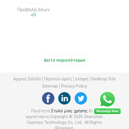
Προβολή όλων
Στυλό CBD Vape
all
Άδειο στυλό Vape
Άδεια φυσίγγια Vape
Δείτε περισσότερων
Προσαρμοσμένη τσάντα Mylar
Αρχική Σελίδα
Περίπου εμείς
επαφή
Desktop Site
Sitemap
Privacy Policy
Μπαταρία κασέτας Vape
Κουτί συσκευασίας Vape
Ποιότητα
Στυλό μίας χρήσης
Κίνα
εργοστάσιο.Copyright © 2025 Shenzhen
Casmoo Technology Co., Ltd.. All Rights
Reserved.